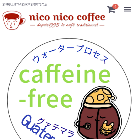
茨城県土浦市の自家焙煎珈琲専門店
Menu
0