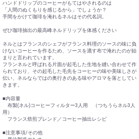
ハンドドリップのコーヒーがもてはやされるのは
「人間のぬくもりを感じるから」でしょうか？
手間をかけて珈琲を淹れるネルはその代名詞。
ぜひ珈琲抽出の最高峰ネルドリップを体感ください
ネルとはフランスのシェフがフランス料理のソースの味に負
けないコーヒーを作るため、ソースを漉す布で淹れたのが始
まりと言われています。
フランネルと呼ばれる片面が起毛した生地を縫い合わせて作
られており、その起毛した毛先をコーヒーの味や美味しさが
伝い、ネルならではの奥行きのある味やアロマを落としてい
きます。
■内容量
布製(ネル)コーヒーフィルター3人用 （つちうらネル3人
用）
フランス焙煎ブレンド／コーヒー抽出レシピ
■注意事項/その他