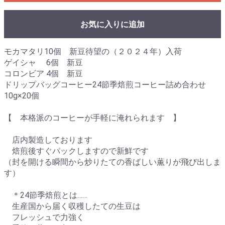
お気に入りに追加
モカマタリ10個 新豆待望の（２０２４年）入荷
ゲイシャ 6個 新豆
コロンビア 4個 新豆
ドリップバッグコーヒー24節季焙煎コーヒー詰め合わせ
10g×20個
【 本格派のコーヒーが手軽に淹れられます 】
店内製造しております
焙煎後すぐパックしますので新鮮です
（封を開ける瞬間から炒りたての香ばしい薫りが飛び出しま
す）
＊24節季焙煎とは……
生産国から届く収穫したての生豆は
フレッシュで力強く