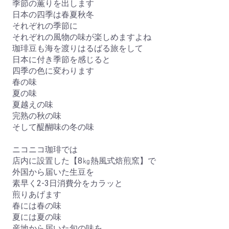
季節の薫りを出します
日本の四季は春夏秋冬
それぞれの季節に
それぞれの風物の味が楽しめますよね
珈琲豆も海を渡りはるばる旅をして
日本に付き季節を感じると
四季の色に変わります
春の味
夏の味
夏越えの味
完熟の秋の味
そして醍醐味の冬の味
ニコニコ珈琲では
店内に設置した【8㎏熱風式焙煎窯】で
外国から届いた生豆を
素早く2-3日消費分をカラッと
煎りあげます
春には春の味
夏には夏の味
産地から届いた旬の味を