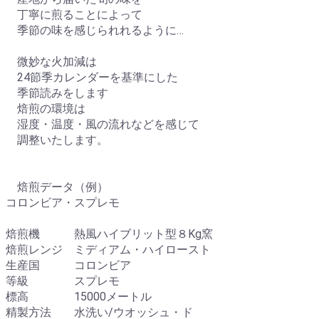
丁寧に煎ることによって
季節の味を感じられれるように…
微妙な火加減は
24節季カレンダーを基準にした
季節読みをします
焙煎の環境は
湿度・温度・風の流れなどを感じて
調整いたします。
焙煎データ（例）
コロンビア・スプレモ
焙煎機 熱風ハイブリット型８Kg窯
焙煎レンジ ミディアム・ハイロースト
生産国 コロンビア
等級 スプレモ
標高 15000メートル
精製方法 水洗い/ウオッシュ・ド