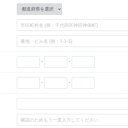
-
-
-
-