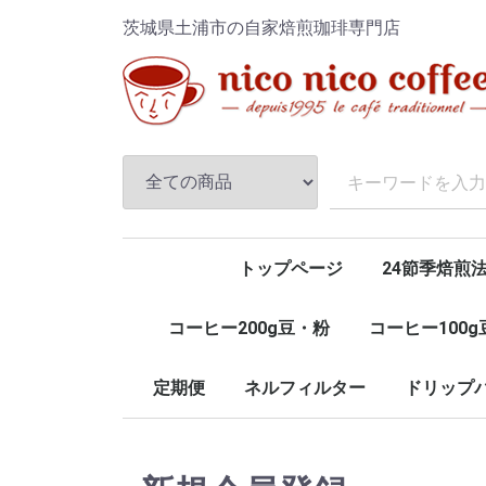
茨城県土浦市の自家焙煎珈琲専門店
トップページ
24節季焙煎
コーヒー200g豆・粉
コーヒー100
定期便
ネルフィルター
ドリップバ