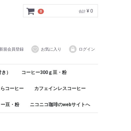
¥ 0
0
合計
新規会員登録
お気に入り
ログイン
付き）
コーヒー300ｇ豆・粉
くらコーヒー
カフェインレスコーヒー
ヒー豆・粉
ニコニコ珈琲のwebサイトへ