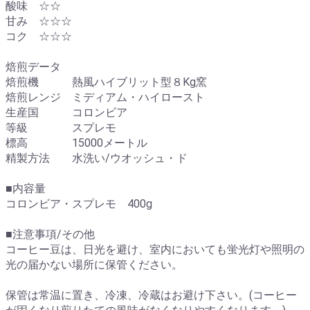
酸味 ☆☆
甘み ☆☆☆
コク ☆☆☆
焙煎データ
焙煎機 熱風ハイブリット型８Kg窯
焙煎レンジ ミディアム・ハイロースト
生産国 コロンビア
等級 スプレモ
標高 15000メートル
精製方法 水洗い/ウオッシュ・ド
■内容量
コロンビア・スプレモ 400g
■注意事項/その他
コーヒー豆は、日光を避け、室内においても蛍光灯や照明の
光の届かない場所に保管ください。
保管は常温に置き、冷凍、冷蔵はお避け下さい。(コーヒー