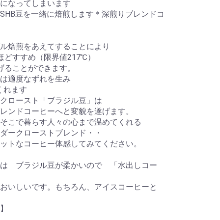
になってしまいます
SHB豆を一緒に焙煎します＊深煎りブレンドコ
ル焙煎をあえてすることにより
ほどすすめ（限界値217℃）
上げることができます。
は適度なずれを生み
くれます
クロースト「ブラジル豆」は
レンドコーヒーへと変貌を遂げます。
そこで暮らす人々の心まで温めてくれる
ダークローストブレンド・・
ットなコーヒー体感してみてください。
は ブラジル豆が柔かいので 「水出しコー
いしいです。もちろん、アイスコーヒーと
】