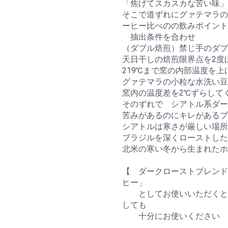
「焦げてスカスカな苦い味」
そこで道ずれにグァテマラの
ーヒー比べのの飲みポイント
抽出条件を合わせ
（ダブル焙煎）禁じ手のダブ
天日干しの焙煎限界点を2度
219℃まで窯の内部温度を
グァテマラの小粒な水洗い豆
窯内の温度差を2℃ずらして
そのずれで シアトル系ダー
苦みがあるのにキレがあるブ
シアトルは寒さが厳しい場所
ブラジルを深くローストした
北米の寒い冬から生まれたホ
【 ダークローストブレンド
ヒー」
としてお使いいただくとお
しても
十分にお使いください 