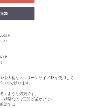
追加
ル焙煎
キレ）
める
す
ド
やや大柄なスクリーンサイズ18を使用して
19℃まで炒ります。
める」ような焙煎です。
）精製なので豆質が柔かいです
煎法では