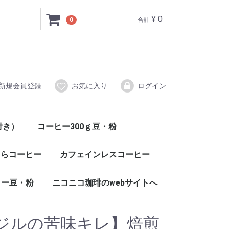
¥ 0
0
合計
新規会員登録
お気に入り
ログイン
付き）
コーヒー300ｇ豆・粉
くらコーヒー
カフェインレスコーヒー
ヒー豆・粉
ニコニコ珈琲のwebサイトへ
ジルの苦味キレ】焙煎