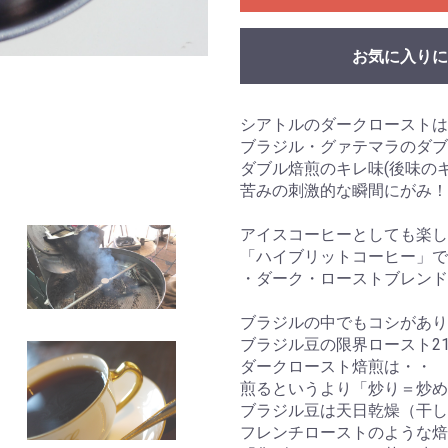
お気に入りに
シアトルのダークローストは
ブラジル・グァテマラのダブ
ダブル焙煎のキレ味(後味の
苦みの刺激的な瞬間にがみ！
アイスコーヒーとしても楽し
「ハイブリットコーヒー」で
・ダーク・ローストブレン
ブラジルの中でもコシがあり
ブラジル豆の限界ロースト2
ダークロースト焙煎は・・
煎るというより「炒り＝炒
ブラジル豆は天日乾燥（干し
フレンチローストのような焙