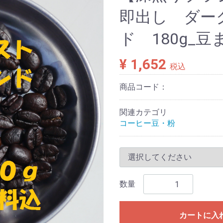
即出し ダー
ド 180g_
¥ 1,652
税込
商品コード：
関連カテゴリ
コーヒー豆・粉
数量
カートに入