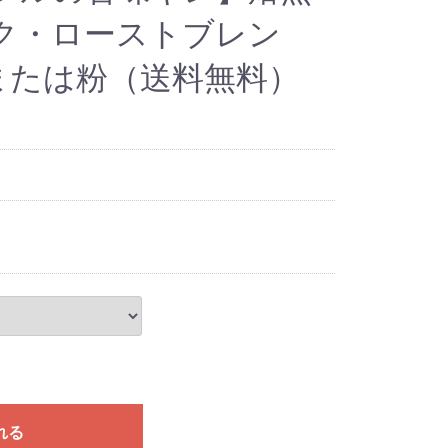
ク・ローストブレン
豆または粉（送料無料）
れる