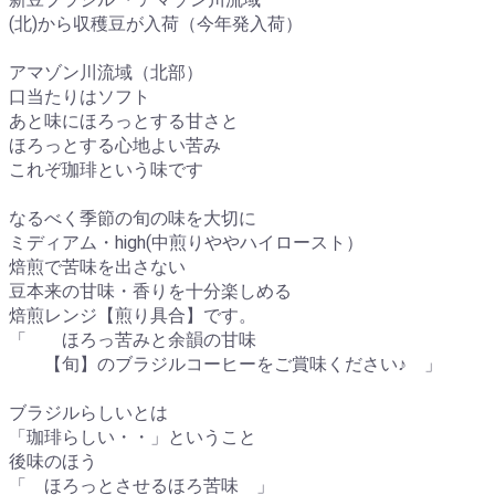
(北)から収穫豆が入荷（今年発入荷）
アマゾン川流域（北部）
口当たりはソフト
あと味にほろっとする甘さと
ほろっとする心地よい苦み
これぞ珈琲という味です
なるべく季節の旬の味を大切に
ミディアム・high(中煎りややハイロースト）
焙煎で苦味を出さない
豆本来の甘味・香りを十分楽しめる
焙煎レンジ【煎り具合】です。
「 ほろっ苦みと余韻の甘味
【旬】のブラジルコーヒーをご賞味ください♪ 」
ブラジルらしいとは
「珈琲らしい・・」ということ
後味のほう
「 ほろっとさせるほろ苦味 」