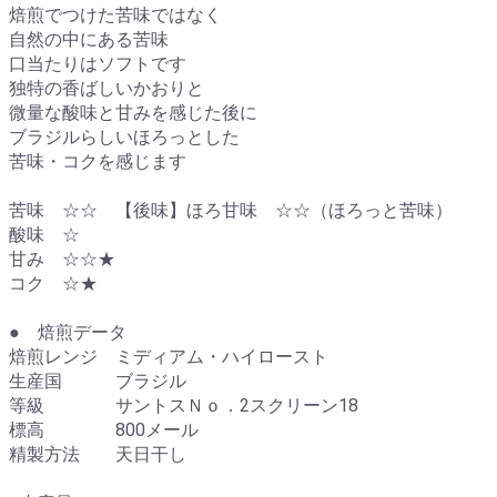
焙煎でつけた苦味ではなく
自然の中にある苦味
口当たりはソフトです
独特の香ばしいかおりと
微量な酸味と甘みを感じた後に
ブラジルらしいほろっとした
苦味・コクを感じます
苦味 ☆☆ 【後味】ほろ甘味 ☆☆（ほろっと苦味）
酸味 ☆
甘み ☆☆★
コク ☆★
● 焙煎データ
焙煎レンジ ミディアム・ハイロースト
生産国 ブラジル
等級 サントスＮｏ．2スクリーン18
標高 800メール
精製方法 天日干し